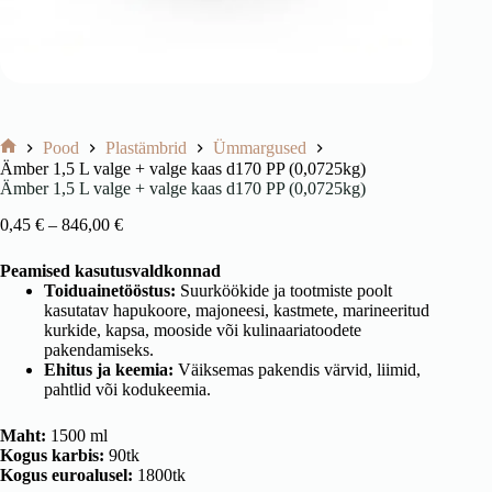
Pood
Plastämbrid
Ümmargused
Avaleht
Ämber 1,5 L valge + valge kaas d170 PP (0,0725kg)
Ämber 1,5 L valge + valge kaas d170 PP (0,0725kg)
Hinnavahemik:
0,45
€
–
846,00
€
0,45 €
kuni
Peamised kasutusvaldkonnad
846,00 €
Toiduainetööstus:
Suurköökide ja tootmiste poolt
kasutatav hapukoore, majoneesi, kastmete, marineeritud
kurkide, kapsa, mooside või kulinaariatoodete
pakendamiseks.
Ehitus ja keemia:
Väiksemas pakendis värvid, liimid,
pahtlid või kodukeemia.
Maht:
1500 ml
Kogus karbis:
90tk
Kogus euroalusel:
1800tk