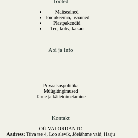
Tooted
Maitseained
Toidukeemia, lisaained
Plastpakendid
Tee, kohv, kakao
Abi ja Info
Privaatsuspoliitika
Müügitingimused
Tarne ja kättetoimetamine
Kontakt
OÜ VALORDANTO
Aadress:
Tiiva tee 4, Loo alevik, Jõelähtme vald, Harju