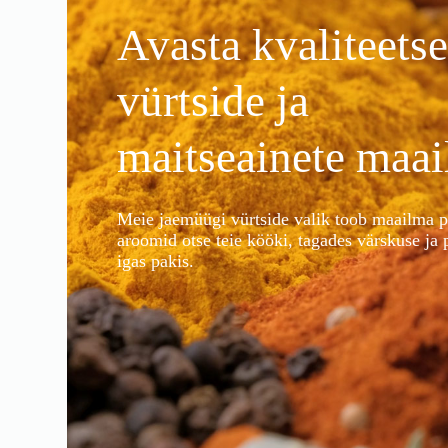
Avasta kvaliteetse
vürtside ja
maitseainete maai
Meie jaemüügi vürtside valik toob maailma 
aroomid otse teie kööki, tagades värskuse ja 
igas pakis.