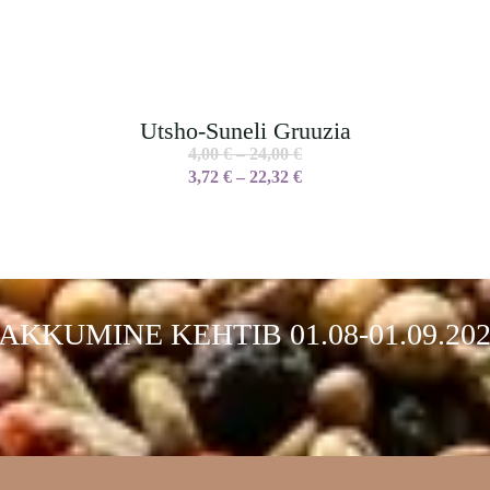
Utsho-Suneli Gruuzia
4,00
€
–
24,00
€
3,72
€
–
22,32
€
AKKUMINE KEHTIB 01.08-01.09.20