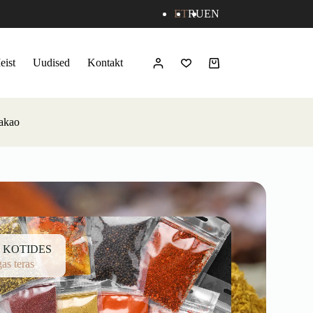
ET
RU
EN
eist
Uudised
Kontakt
kakao
 KOTIDES
gas teras