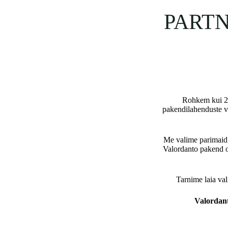
PARTN
Rohkem kui 25 
pakendilahenduste v
Me valime parimaid v
Valordanto pakend on
Tarnime laia val
Valordant