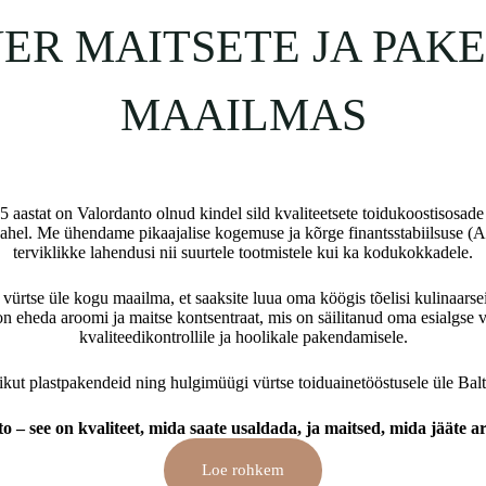
ER MAITSETE JA PAK
MAAILMAS
aastat on Valordanto olnud kindel sild kvaliteetsete toidukoostisosade
ahel. Me ühendame pikaajalise kogemuse ja kõrge finantsstabiilsuse (A
terviklikke lahendusi nii suurtele tootmistele kui ka kodukokkadele.
ürtse üle kogu maailma, et saaksite luua oma köögis tõelisi kulinaarsei
 eheda aroomi ja maitse kontsentraat, mis on säilitanud oma esialgse 
kvaliteedikontrollile ja hoolikale pakendamisele.
ikut plastpakendeid ning hulgimüügi vürtse toiduainetööstusele üle Ba
o – see on kvaliteet, mida saate usaldada, ja maitsed, mida jääte 
Loe rohkem