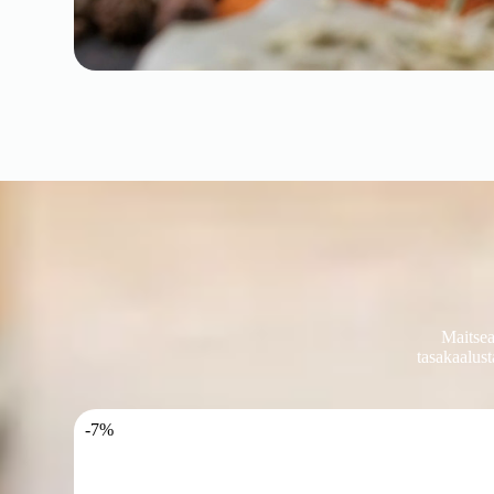
Maitsea
tasakaalust
-7%