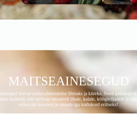
MAITSEAINESEGUD
inesegud teevad toiduvalmistamise lihtsaks ja kiireks. Need pakuvad täi
atud maitseid, mis sobivad ideaalselt lihale, kalale, köögiviljadele ja pas
erinevaid kooslusi ja muuda iga toidukord eriliseks!