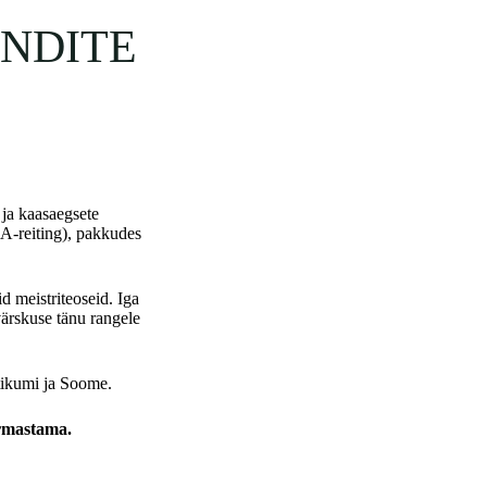
ENDITE
 ja kaasaegsete
A-reiting), pakkudes
d meistriteoseid. Iga
värskuse tänu rangele
ltikumi ja Soome.
armastama.