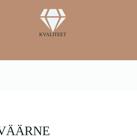
KVALITEET
SVÄÄRNE