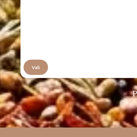
Vali
P