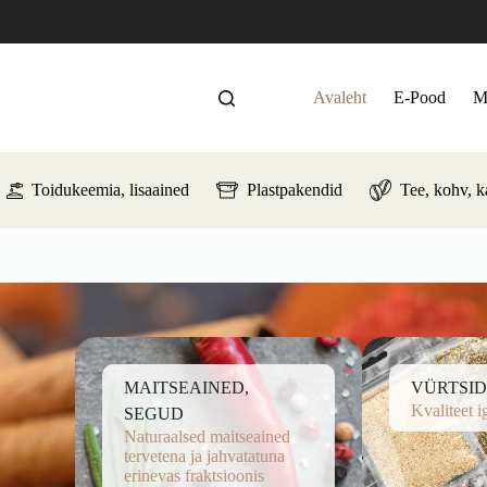
Avaleht
E-Pood
M
Toidukeemia, lisaained
Plastpakendid
Tee, kohv, 
MAITSEAINED,
VÜRTSID
Kvaliteet i
SEGUD
Naturaalsed maitseained
tervetena ja jahvatatuna
erinevas fraktsioonis