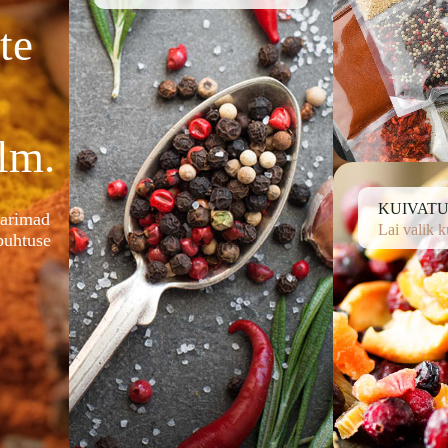
te
lm.
KUIVATU
parimad
Lai valik k
puhtuse