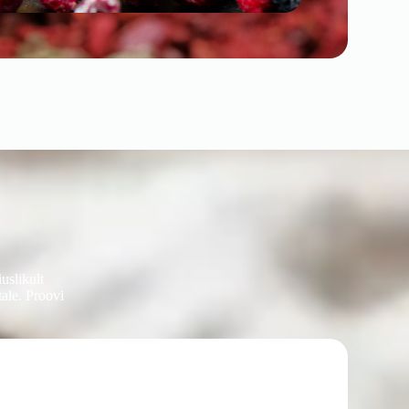
uslikult
tale. Proovi
-7%