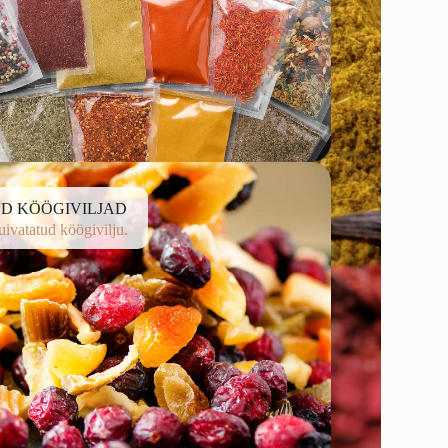
D KÖÖGIVILJAD
uivatatud köögivilju.