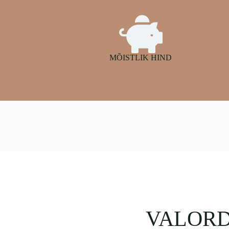
MÕISTLIK HIND
VALORD