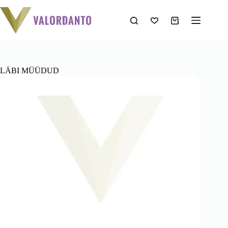
Mine
sisu
juurde
Ostukorv
LÄBI MÜÜDUD