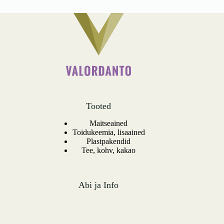
kogus
Tooted
Maitseained
Toidukeemia, lisaained
Plastpakendid
Tee, kohv, kakao
Abi ja Info