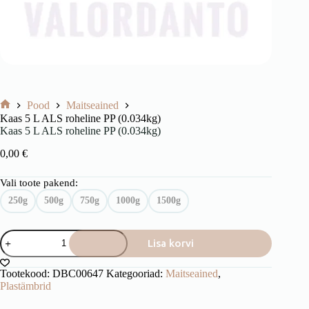
Pood
Maitseained
Avaleht
Kaas 5 L ALS roheline PP (0.034kg)
Kaas 5 L ALS roheline PP (0.034kg)
0,00
€
Vali toote pakend:
250g
500g
750g
1000g
1500g
Kaas
Lisa korvi
5
L
ALS
Tootekood:
DBC00647
Kategooriad:
Maitseained
,
roheline
Plastämbrid
PP
(0.034kg)