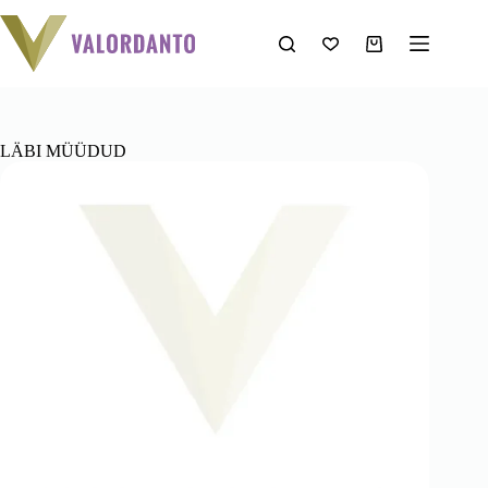
Mine
sisu
juurde
Ostukorv
LÄBI MÜÜDUD