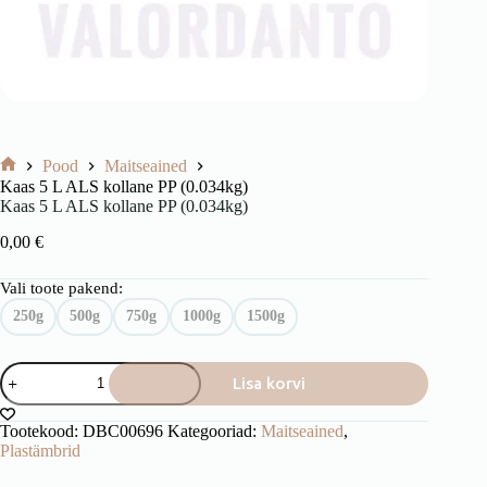
Pood
Maitseained
Avaleht
Kaas 5 L ALS kollane PP (0.034kg)
Kaas 5 L ALS kollane PP (0.034kg)
0,00
€
Vali toote pakend:
250g
500g
750g
1000g
1500g
Kaas
Lisa korvi
5
L
ALS
Tootekood:
DBC00696
Kategooriad:
Maitseained
,
kollane
Plastämbrid
PP
(0.034kg)