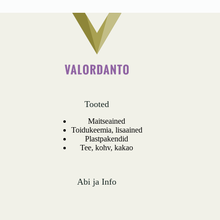
kogus
Tooted
Maitseained
Toidukeemia, lisaained
Plastpakendid
Tee, kohv, kakao
Abi ja Info