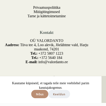
Privaatsuspoliitika
Müügitingimused
Tarne ja kättetoimetamine
Kontakt
OÜ VALORDANTO
Aadress:
Tiiva tee 4, Loo alevik, Jõelähtme vald, Harju
maakond, 74201
Tel.:
+372 5807 1223
Tel.:
+372 5640 184
E-mail:
info@valordanto.ee
Copyright © 2026 - OÜ Valordanto.
Kasutame küpsiseid, et tagada teile meie veebilehel parim
Kõik õigused kaitstud. Developed by
SiteDesign.ee
kasutajakogemus.
Nõus
Keeldun