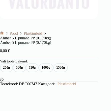
Pood
Plastämbrid
Avaleht
Ämber 5 L punane PP (0.170kg)
Ämber 5 L punane PP (0.170kg)
0,00
€
Vali toote pakend:
250g
500g
750g
1000g
1500g
Tootekood:
DBC00747
Kategooria:
Plastämbrid