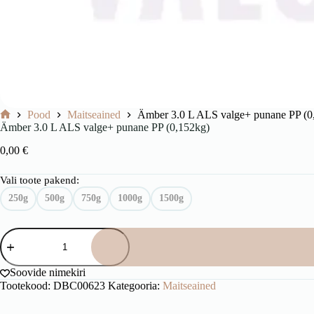
Pood
Maitseained
Ämber 3.0 L ALS valge+ punane PP (0
Avaleht
Ämber 3.0 L ALS valge+ punane PP (0,152kg)
0,00
€
Vali toote pakend:
250g
500g
750g
1000g
1500g
Ämber
3.0
L
ALS
Soovide nimekiri
valge+
Tootekood:
DBC00623
Kategooria:
Maitseained
punane
PP