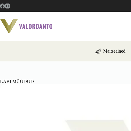
Mine
sisu
juurde
Maitseained
LÄBI MÜÜDUD