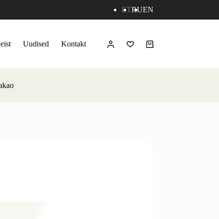
ET
RU
EN
eist
Uudised
Kontakt
Ostukorv
kakao