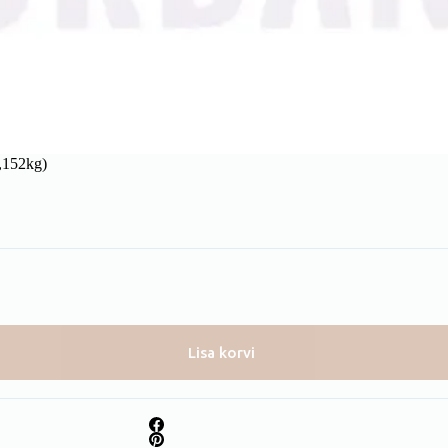
,152kg)
Lisa korvi