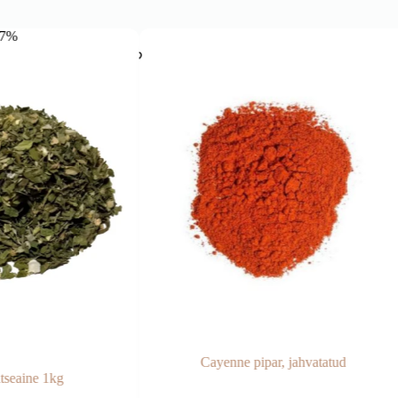
-7%
Cayenne pipar, jahvatatud
itseaine 1kg