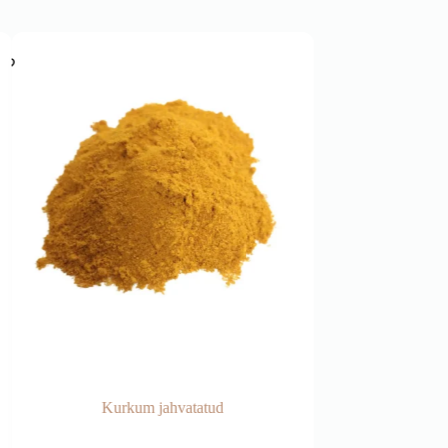
Kurkum jahvatatud
P